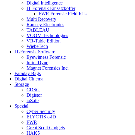
Digital Intelligence
IT-Forensik Einsatzkoffer
FWR Forensic Field Kits
Multi Recovery
Ramsey Electronics
TABLEAU
VOOM Technologies
VR-Table Edition
WiebeTech
IT-Forensik Software
Eyewitness Forensic
InfinaDyne
Magnet Forensics Inc.
Faraday Bags
Digital Cinema
Storage
CDSG
Digistor
ioSafe
Spezial
Cyber Security
ELYCTIS e-ID
FWR
Great Scott Gadgets
HAK5