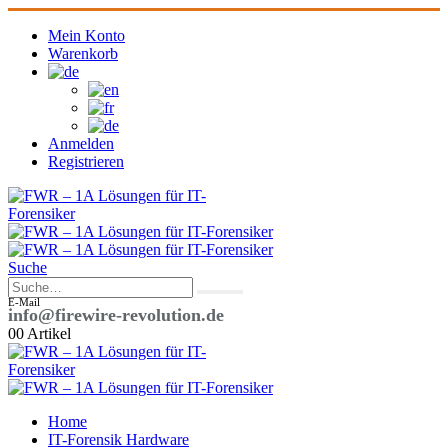
Mein Konto
Warenkorb
Anmelden
Registrieren
Suche
E-Mail
info@firewire-revolution.de
0
0 Artikel
Home
IT-Forensik Hardware