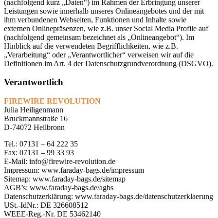
(nachfolgend kurz „Daten“) im Rahmen der Erbringung unserer
Leistungen sowie innerhalb unseres Onlineangebotes und der mit
ihm verbundenen Webseiten, Funktionen und Inhalte sowie
externen Onlinepräsenzen, wie z.B. unser Social Media Profile auf
(nachfolgend gemeinsam bezeichnet als „Onlineangebot“). Im
Hinblick auf die verwendeten Begrifflichkeiten, wie z.B.
„Verarbeitung“ oder „Verantwortlicher“ verweisen wir auf die
Definitionen im Art. 4 der Datenschutzgrundverordnung (DSGVO).
Verantwortlich
FIREWIRE REVOLUTION
Julia Heiligenmann
Bruckmannstraße 16
D-74072 Heilbronn
Tel.: 07131 – 64 222 35
Fax: 07131 – 99 33 93
E-Mail: info@firewire-revolution.de
Impressum: www.faraday-bags.de/impressum
Sitemap: www.faraday-bags.de/sitemap
AGB’s: www.faraday-bags.de/agbs
Datenschutzerklärung: www.faraday-bags.de/datenschutzerklaerung
USt.-IdNr.: DE 326608512
WEEE-Reg.-Nr. DE 53462140