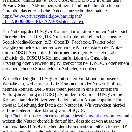
Francisco, California- 94105, USA, ein. DISQUS ist unter dem
Privacy-Shield-Abkommen zertifiziert und bietet hierdurch eine
Garantie, das europäische Datenschutzrecht einzuhalten:
https://www.privacyshield.gov/participant?
id=a2zt0000000TRkEAAW&status=Active
.
Zur Nutzung der DISQUS Kommentarfunktion können Nutzer sich
über ein eigenes DISQUS-Nutzer-Konto oder einen bestehende
Social-Media-Konten (z.B. OpenID, Facebook, Twitter oder
Google) anmelden. Hierbei werden die Anmeldedaten der Nutzer
durch DISQUS von den Plattformen bezogen. Es ist ebenfalls
möglich, die DISQUS-Kommentarfunktion als Gast, ohne
Erstellung oder Verwendung Nutzerkontos bei DISQUS oder einem
der angegebenen Social-Media-Anbieter, zu nutzen.
Wir betten lediglich DISQUS mit seinen Funktionen in unsere
Website ein, wobei wir auf die Kommentare der Nutzer Einfluss
nehmen können. Die Nutzer treten jedoch in eine unmittelbare
Vertragsbeziehung mit DISQUS, in deren Rahmen DISQUS die
Kommentare der Nutzer verarbeitet und ein Ansprechpartner für
etwaige Löschung der Daten der Nutzer ist. Wir verweisen hierbei
auf die Datenschutzerklärung von DISQUS:
https://help.disqus.com/terms-and-policies/disqus-privacy-policy
und
weisen die Nutzer ebenfalls darauf hin, dass sie davon ausgehen
können, dass DISQUS neben dem Kommentarinhalt auch deren IP-
Adresse und den Zeitpunkt des Kommentars speichert sowie