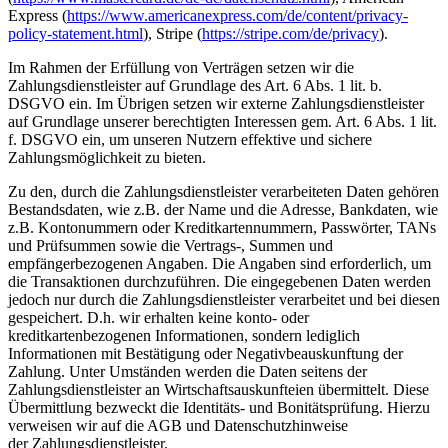
Express (
https://www.americanexpress.com/de/content/privacy-
policy-statement.html
), Stripe (
https://stripe.com/de/privacy
).
Im Rahmen der Erfüllung von Verträgen setzen wir die
Zahlungsdienstleister auf Grundlage des Art. 6 Abs. 1 lit. b.
DSGVO ein. Im Übrigen setzen wir externe Zahlungsdienstleister
auf Grundlage unserer berechtigten Interessen gem. Art. 6 Abs. 1 lit.
f. DSGVO ein, um unseren Nutzern effektive und sichere
Zahlungsmöglichkeit zu bieten.
Zu den, durch die Zahlungsdienstleister verarbeiteten Daten gehören
Bestandsdaten, wie z.B. der Name und die Adresse, Bankdaten, wie
z.B. Kontonummern oder Kreditkartennummern, Passwörter, TANs
und Prüfsummen sowie die Vertrags-, Summen und
empfängerbezogenen Angaben. Die Angaben sind erforderlich, um
die Transaktionen durchzuführen. Die eingegebenen Daten werden
jedoch nur durch die Zahlungsdienstleister verarbeitet und bei diesen
gespeichert. D.h. wir erhalten keine konto- oder
kreditkartenbezogenen Informationen, sondern lediglich
Informationen mit Bestätigung oder Negativbeauskunftung der
Zahlung. Unter Umständen werden die Daten seitens der
Zahlungsdienstleister an Wirtschaftsauskunfteien übermittelt. Diese
Übermittlung bezweckt die Identitäts- und Bonitätsprüfung. Hierzu
verweisen wir auf die AGB und Datenschutzhinweise
der Zahlungsdienstleister.