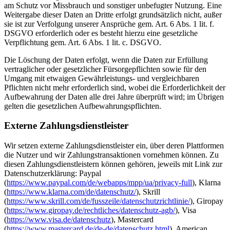
am Schutz vor Missbrauch und sonstiger unbefugter Nutzung. Eine
Weitergabe dieser Daten an Dritte erfolgt grundsätzlich nicht, außer
sie ist zur Verfolgung unserer Ansprüche gem. Art. 6 Abs. 1 lit. f.
DSGVO erforderlich oder es besteht hierzu eine gesetzliche
Verpflichtung gem. Art. 6 Abs. 1 lit. c. DSGVO.
Die Löschung der Daten erfolgt, wenn die Daten zur Erfüllung
vertraglicher oder gesetzlicher Fürsorgepflichten sowie für den
Umgang mit etwaigen Gewährleistungs- und vergleichbaren
Pflichten nicht mehr erforderlich sind, wobei die Erforderlichkeit der
Aufbewahrung der Daten alle drei Jahre überprüft wird; im Übrigen
gelten die gesetzlichen Aufbewahrungspflichten.
Externe Zahlungsdienstleister
Wir setzen externe Zahlungsdienstleister ein, über deren Plattformen
die Nutzer und wir Zahlungstransaktionen vornehmen können. Zu
diesen Zahlungsdienstleistern können gehören, jeweils mit Link zur
Datenschutzerklärung: Paypal
(
https://www.paypal.com/de/webapps/mpp/ua/privacy-full
), Klarna
(
https://www.klarna.com/de/datenschutz/
), Skrill
(
https://www.skrill.com/de/fusszeile/datenschutzrichtlinie/
), Giropay
(
https://www.giropay.de/rechtliches/datenschutz-agb/
), Visa
(
https://www.visa.de/datenschutz
), Mastercard
(
https://www.mastercard.de/de-de/datenschutz.html
), American