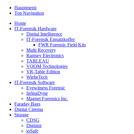
Hauptmenü
Top Navigation
Home
IT-Forensik Hardware
Digital Intelligence
IT-Forensik Einsatzkoffer
FWR Forensic Field Kits
Multi Recovery
Ramsey Electronics
TABLEAU
VOOM Technologies
VR-Table Edition
WiebeTech
IT-Forensik Software
Eyewitness Forensic
InfinaDyne
Magnet Forensics Inc.
Faraday Bags
Digital Cinema
Storage
CDSG
Digistor
ioSafe