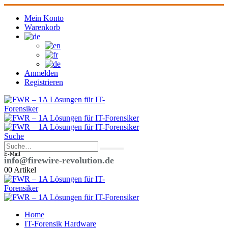
Mein Konto
Warenkorb
Anmelden
Registrieren
Suche
E-Mail
info@firewire-revolution.de
0
0 Artikel
Home
IT-Forensik Hardware