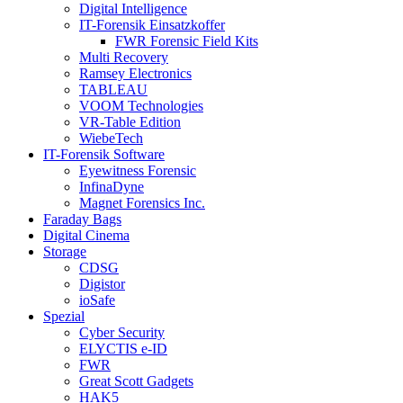
Digital Intelligence
IT-Forensik Einsatzkoffer
FWR Forensic Field Kits
Multi Recovery
Ramsey Electronics
TABLEAU
VOOM Technologies
VR-Table Edition
WiebeTech
IT-Forensik Software
Eyewitness Forensic
InfinaDyne
Magnet Forensics Inc.
Faraday Bags
Digital Cinema
Storage
CDSG
Digistor
ioSafe
Spezial
Cyber Security
ELYCTIS e-ID
FWR
Great Scott Gadgets
HAK5