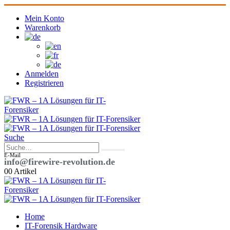
Mein Konto
Warenkorb
Anmelden
Registrieren
Suche
E-Mail
info@firewire-revolution.de
0
0 Artikel
Home
IT-Forensik Hardware