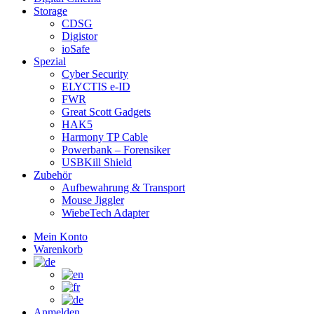
Storage
CDSG
Digistor
ioSafe
Spezial
Cyber Security
ELYCTIS e-ID
FWR
Great Scott Gadgets
HAK5
Harmony TP Cable
Powerbank – Forensiker
USBKill Shield
Zubehör
Aufbewahrung & Transport
Mouse Jiggler
WiebeTech Adapter
Mein Konto
Warenkorb
Anmelden