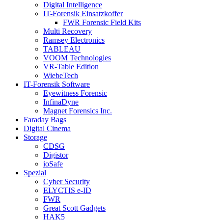
Digital Intelligence
IT-Forensik Einsatzkoffer
FWR Forensic Field Kits
Multi Recovery
Ramsey Electronics
TABLEAU
VOOM Technologies
VR-Table Edition
WiebeTech
IT-Forensik Software
Eyewitness Forensic
InfinaDyne
Magnet Forensics Inc.
Faraday Bags
Digital Cinema
Storage
CDSG
Digistor
ioSafe
Spezial
Cyber Security
ELYCTIS e-ID
FWR
Great Scott Gadgets
HAK5