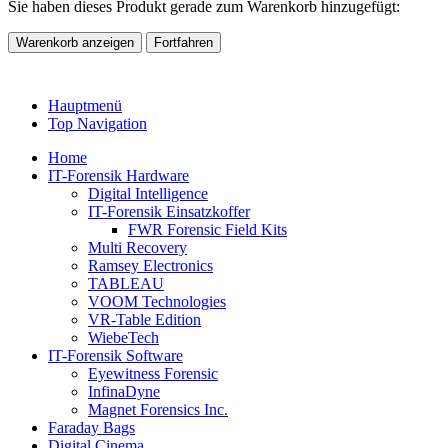
Sie haben dieses Produkt gerade zum Warenkorb hinzugefügt:
Warenkorb anzeigen
Fortfahren
Hauptmenü
Top Navigation
Home
IT-Forensik Hardware
Digital Intelligence
IT-Forensik Einsatzkoffer
FWR Forensic Field Kits
Multi Recovery
Ramsey Electronics
TABLEAU
VOOM Technologies
VR-Table Edition
WiebeTech
IT-Forensik Software
Eyewitness Forensic
InfinaDyne
Magnet Forensics Inc.
Faraday Bags
Digital Cinema