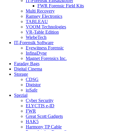
IT-Forensik Einsatzkoffer
FWR Forensic Field Kits
Multi Recovery
Ramsey Electronics
TABLEAU
VOOM Technologies
VR-Table Edition
WiebeTech
IT-Forensik Software
Eyewitness Forensic
InfinaDyne
Magnet Forensics Inc.
Faraday Bags
Digital Cinema
Storage
CDSG
Digistor
ioSafe
Spezial
Cyber Security
ELYCTIS e-ID
FWR
Great Scott Gadgets
HAK5
Harmony TP Cable