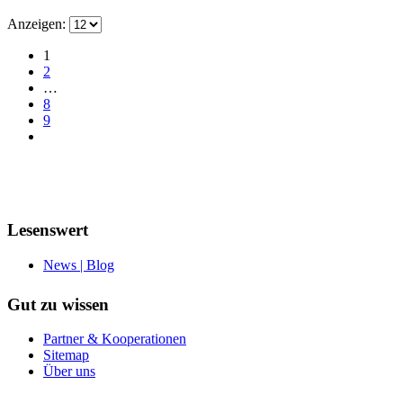
Anzeigen:
1
2
…
8
9
Lesenswert
News | Blog
Gut zu wissen
Partner & Kooperationen
Sitemap
Über uns