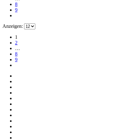
8
9
Anzeigen:
1
2
…
8
9