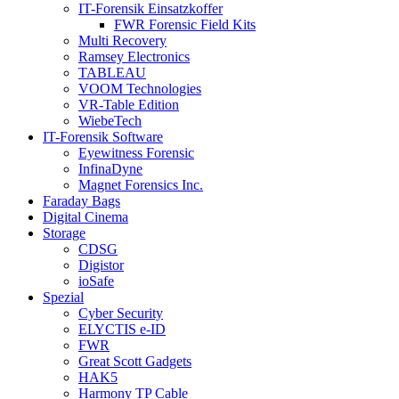
IT-Forensik Einsatzkoffer
FWR Forensic Field Kits
Multi Recovery
Ramsey Electronics
TABLEAU
VOOM Technologies
VR-Table Edition
WiebeTech
IT-Forensik Software
Eyewitness Forensic
InfinaDyne
Magnet Forensics Inc.
Faraday Bags
Digital Cinema
Storage
CDSG
Digistor
ioSafe
Spezial
Cyber Security
ELYCTIS e-ID
FWR
Great Scott Gadgets
HAK5
Harmony TP Cable