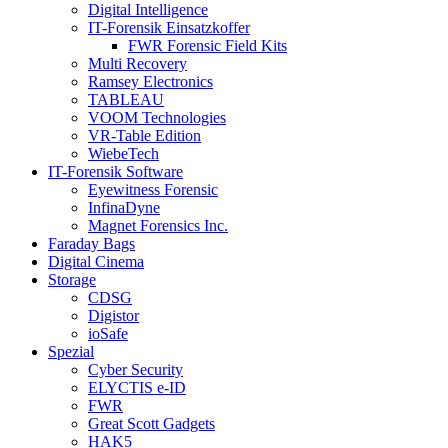
Digital Intelligence
IT-Forensik Einsatzkoffer
FWR Forensic Field Kits
Multi Recovery
Ramsey Electronics
TABLEAU
VOOM Technologies
VR-Table Edition
WiebeTech
IT-Forensik Software
Eyewitness Forensic
InfinaDyne
Magnet Forensics Inc.
Faraday Bags
Digital Cinema
Storage
CDSG
Digistor
ioSafe
Spezial
Cyber Security
ELYCTIS e-ID
FWR
Great Scott Gadgets
HAK5