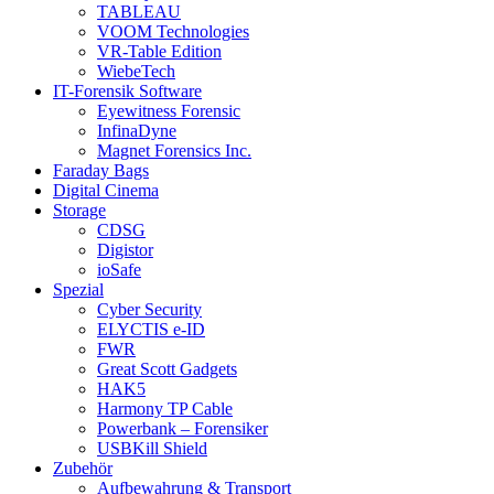
TABLEAU
VOOM Technologies
VR-Table Edition
WiebeTech
IT-Forensik Software
Eyewitness Forensic
InfinaDyne
Magnet Forensics Inc.
Faraday Bags
Digital Cinema
Storage
CDSG
Digistor
ioSafe
Spezial
Cyber Security
ELYCTIS e-ID
FWR
Great Scott Gadgets
HAK5
Harmony TP Cable
Powerbank – Forensiker
USBKill Shield
Zubehör
Aufbewahrung & Transport