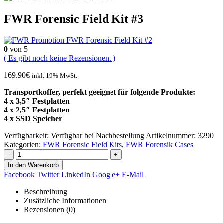
FWR Forensic Field Kit #3
FWR Forensic Field Kit #2
0
von 5
( Es gibt noch keine Rezensionen. )
169.90
€
inkl. 19% MwSt.
Transportkoffer, perfekt geeignet für folgende Produkte:
4 x 3,5″ Festplatten
4 x 2,5″ Festplatten
4 x SSD Speicher
Verfügbarkeit:
Verfügbar bei Nachbestellung
Artikelnummer:
3290
Kategorien:
FWR Forensic Field Kits
,
FWR Forensik Cases
-
+
In den Warenkorb
Facebook
Twitter
LinkedIn
Google+
E-Mail
Beschreibung
Zusätzliche Informationen
Rezensionen (0)