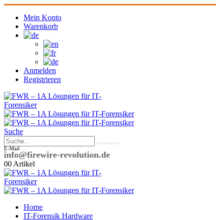
Mein Konto
Warenkorb
Anmelden
Registrieren
Suche
E-Mail
info@firewire-revolution.de
0
0 Artikel
Home
IT-Forensik Hardware