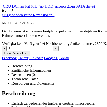
CRU DCmini Kit 0TB (no HDD–accepts 2.5in SATA drive)
0
von 5
( Es gibt noch keine Rezensionen. )
66.90
€
inkl. 19% MwSt.
Der DCmini ist ein kleines Festplattengehäuse für den digitalen Kin
Rahmen angeschlossen werden.
Verfügbarkeit:
Verfügbar bei Nachbestellung
Artikelnummer:
2850
Ka
-
+
In den Warenkorb
Facebook
Twitter
LinkedIn
Google+
E-Mail
Beschreibung
Zusätzliche Informationen
Rezensionen (0)
Technische Daten
Ressourcen und Dokumente
Beschreibung
Einfach zu bedienender tragbarer digitaler Kinospeicher