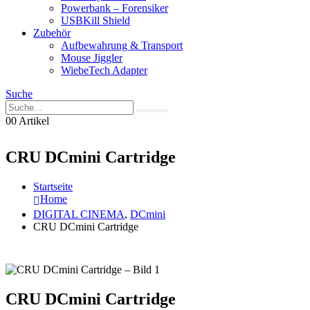
Powerbank – Forensiker
USBKill Shield
Zubehör
Aufbewahrung & Transport
Mouse Jiggler
WiebeTech Adapter
Suche
0
0 Artikel
CRU DCmini Cartridge
Startseite
Home
DIGITAL CINEMA
,
DCmini
CRU DCmini Cartridge
CRU DCmini Cartridge