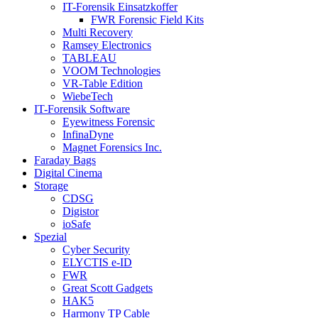
IT-Forensik Einsatzkoffer
FWR Forensic Field Kits
Multi Recovery
Ramsey Electronics
TABLEAU
VOOM Technologies
VR-Table Edition
WiebeTech
IT-Forensik Software
Eyewitness Forensic
InfinaDyne
Magnet Forensics Inc.
Faraday Bags
Digital Cinema
Storage
CDSG
Digistor
ioSafe
Spezial
Cyber Security
ELYCTIS e-ID
FWR
Great Scott Gadgets
HAK5
Harmony TP Cable