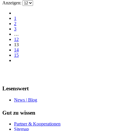
Anzeigen:
1
2
3
…
12
13
14
15
Lesenswert
News | Blog
Gut zu wissen
Partner & Kooperationen
Sitemap