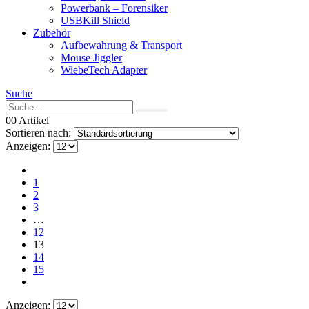
Powerbank – Forensiker
USBKill Shield
Zubehör
Aufbewahrung & Transport
Mouse Jiggler
WiebeTech Adapter
Suche
0
0 Artikel
Sortieren nach:
Anzeigen:
1
2
3
…
12
13
14
15
Anzeigen: