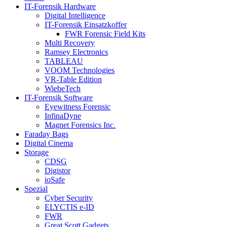
IT-Forensik Hardware
Digital Intelligence
IT-Forensik Einsatzkoffer
FWR Forensic Field Kits
Multi Recovery
Ramsey Electronics
TABLEAU
VOOM Technologies
VR-Table Edition
WiebeTech
IT-Forensik Software
Eyewitness Forensic
InfinaDyne
Magnet Forensics Inc.
Faraday Bags
Digital Cinema
Storage
CDSG
Digistor
ioSafe
Spezial
Cyber Security
ELYCTIS e-ID
FWR
Great Scott Gadgets