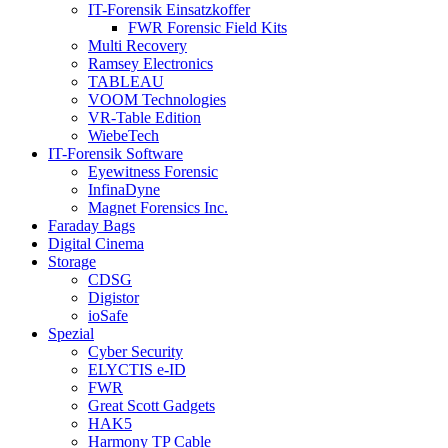
IT-Forensik Einsatzkoffer
FWR Forensic Field Kits
Multi Recovery
Ramsey Electronics
TABLEAU
VOOM Technologies
VR-Table Edition
WiebeTech
IT-Forensik Software
Eyewitness Forensic
InfinaDyne
Magnet Forensics Inc.
Faraday Bags
Digital Cinema
Storage
CDSG
Digistor
ioSafe
Spezial
Cyber Security
ELYCTIS e-ID
FWR
Great Scott Gadgets
HAK5
Harmony TP Cable