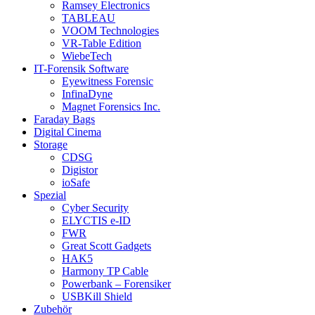
Ramsey Electronics
TABLEAU
VOOM Technologies
VR-Table Edition
WiebeTech
IT-Forensik Software
Eyewitness Forensic
InfinaDyne
Magnet Forensics Inc.
Faraday Bags
Digital Cinema
Storage
CDSG
Digistor
ioSafe
Spezial
Cyber Security
ELYCTIS e-ID
FWR
Great Scott Gadgets
HAK5
Harmony TP Cable
Powerbank – Forensiker
USBKill Shield
Zubehör