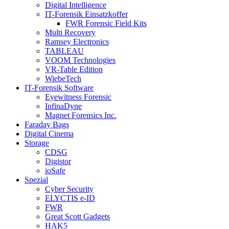
Digital Intelligence
IT-Forensik Einsatzkoffer
FWR Forensic Field Kits
Multi Recovery
Ramsey Electronics
TABLEAU
VOOM Technologies
VR-Table Edition
WiebeTech
IT-Forensik Software
Eyewitness Forensic
InfinaDyne
Magnet Forensics Inc.
Faraday Bags
Digital Cinema
Storage
CDSG
Digistor
ioSafe
Spezial
Cyber Security
ELYCTIS e-ID
FWR
Great Scott Gadgets
HAK5