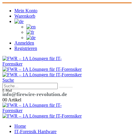
Mein Konto
Warenkorb
Anmelden
Registrieren
Suche
E-Mail
info@firewire-revolution.de
0
0 Artikel
Home
IT-Forensik Hardware