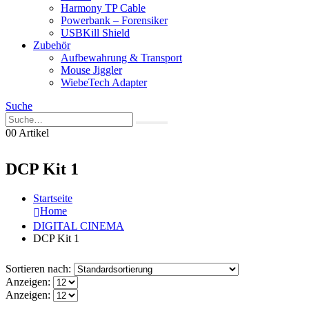
Harmony TP Cable
Powerbank – Forensiker
USBKill Shield
Zubehör
Aufbewahrung & Transport
Mouse Jiggler
WiebeTech Adapter
Suche
0
0 Artikel
DCP Kit 1
Startseite
Home
DIGITAL CINEMA
DCP Kit 1
Sortieren nach:
Anzeigen:
Anzeigen: