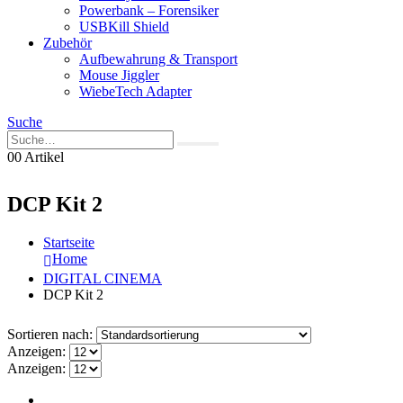
Powerbank – Forensiker
USBKill Shield
Zubehör
Aufbewahrung & Transport
Mouse Jiggler
WiebeTech Adapter
Suche
0
0 Artikel
DCP Kit 2
Startseite
Home
DIGITAL CINEMA
DCP Kit 2
Sortieren nach:
Anzeigen:
Anzeigen: