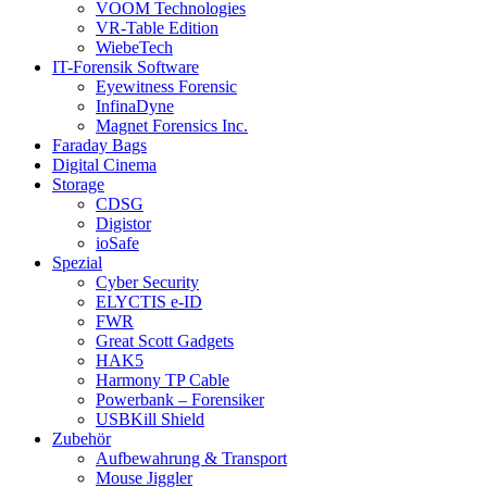
VOOM Technologies
VR-Table Edition
WiebeTech
IT-Forensik Software
Eyewitness Forensic
InfinaDyne
Magnet Forensics Inc.
Faraday Bags
Digital Cinema
Storage
CDSG
Digistor
ioSafe
Spezial
Cyber Security
ELYCTIS e-ID
FWR
Great Scott Gadgets
HAK5
Harmony TP Cable
Powerbank – Forensiker
USBKill Shield
Zubehör
Aufbewahrung & Transport
Mouse Jiggler