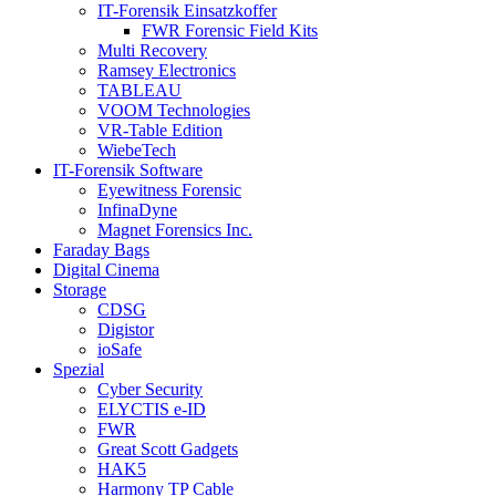
IT-Forensik Einsatzkoffer
FWR Forensic Field Kits
Multi Recovery
Ramsey Electronics
TABLEAU
VOOM Technologies
VR-Table Edition
WiebeTech
IT-Forensik Software
Eyewitness Forensic
InfinaDyne
Magnet Forensics Inc.
Faraday Bags
Digital Cinema
Storage
CDSG
Digistor
ioSafe
Spezial
Cyber Security
ELYCTIS e-ID
FWR
Great Scott Gadgets
HAK5
Harmony TP Cable