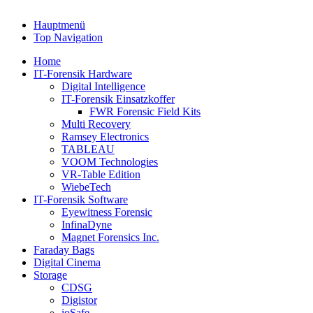
Hauptmenü
Top Navigation
Home
IT-Forensik Hardware
Digital Intelligence
IT-Forensik Einsatzkoffer
FWR Forensic Field Kits
Multi Recovery
Ramsey Electronics
TABLEAU
VOOM Technologies
VR-Table Edition
WiebeTech
IT-Forensik Software
Eyewitness Forensic
InfinaDyne
Magnet Forensics Inc.
Faraday Bags
Digital Cinema
Storage
CDSG
Digistor
ioSafe