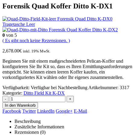
Forensik Quad Koffer Ditto K-DX1
Forensik Quad Ditto K-DX0
Tragetasche Leer
Forensik Quad Koffer Ditto K-DX2
0
von 5
( Es gibt noch keine Rezensionen. )
2,678.00
€
inkl. 19% MwSt.
Beginnen Sie mit einem maßgeschneiderten Pelican-Koffer und
konfigurieren Sie Ihr Kit so, dass es Ihren Ermittlungsanforderungen
entspricht. Sie können einen leeren Koffer kaufen, ein
vorkonfiguriertes Kit wählen oder Ihr eigenes zusammenstellen.
Verfügbarkeit:
Verfügbar bei Nachbestellung
Artikelnummer:
3317
Kategorie:
Ditto Field Kit K-DX
-
+
In den Warenkorb
Facebook
Twitter
LinkedIn
Google+
E-Mail
Beschreibung
Zusätzliche Informationen
Rezensionen (0)