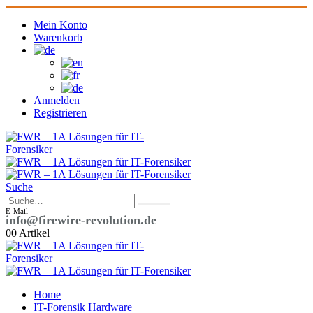
Mein Konto
Warenkorb
Anmelden
Registrieren
Suche
E-Mail
info@firewire-revolution.de
0
0 Artikel
Home
IT-Forensik Hardware