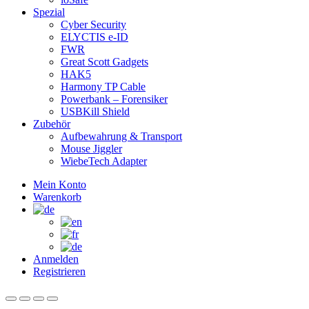
Spezial
Cyber Security
ELYCTIS e-ID
FWR
Great Scott Gadgets
HAK5
Harmony TP Cable
Powerbank – Forensiker
USBKill Shield
Zubehör
Aufbewahrung & Transport
Mouse Jiggler
WiebeTech Adapter
Mein Konto
Warenkorb
Anmelden
Registrieren