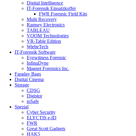
Digital Intelligence
IT-Forensik Einsatzkoffer
FWR Forensic Field Kits
Multi Recovery
Ramsey Electronics
TABLEAU
VOOM Technologies
VR-Table Edition
WiebeTech
IT-Forensik Software
Eyewitness Forensic
InfinaDyne
Magnet Forensics Inc.
Faraday Bags
Digital Cinema
Storage
CDSG
Digistor
ioSafe
Spezial
Cyber Security
ELYCTIS e-ID
FWR
Great Scott Gadgets
HAK5