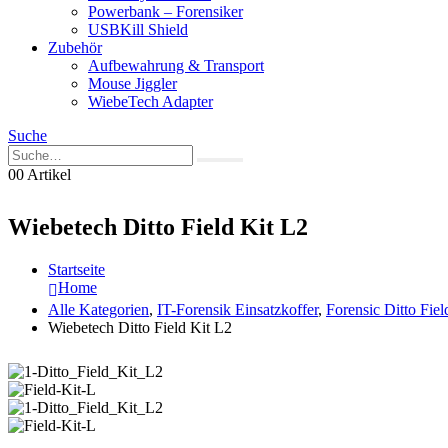
Powerbank – Forensiker
USBKill Shield
Zubehör
Aufbewahrung & Transport
Mouse Jiggler
WiebeTech Adapter
Suche
0
0 Artikel
Wiebetech Ditto Field Kit L2
Startseite
Home
Alle Kategorien
,
IT-Forensik Einsatzkoffer
,
Forensic Ditto Fiel
Wiebetech Ditto Field Kit L2