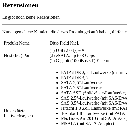
Rezensionen
Es gibt noch keine Rezensionen.
Nur angemeldete Kunden, die dieses Produkt gekauft haben, dürfen 
Produkt Name
Ditto Field Kit L
(1) USB 2.0 type A
Host (I/O) Ports
(3) eSATA: up to 3 Gbps
(1) Gigabit (1000Base-T) Ethernet
PATA/IDE 2,5″-Laufwerke (mit mitg
PATA/IDE 3,5
SATA 2,5″-Laufwerke
SATA 3,5″-Laufwerke
SATA SSD (Solid-State-Laufwerke)
SAS 2,5″-Laufwerke (mit SAS-Erwe
SAS 3,5″-Laufwerke (mit SAS-Erwe
Hitachi 1,8-Zoll-Laufwerke (mit PA
Unterstützte
Toshiba 1,8″-Laufwerke (mit PATA
Laufwerkstypen
MacBook Air 2010 (mit SATA-Adap
MSATA (mit SATA-Adapter)