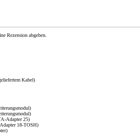
eine Rezension abgeben.
eliefertem Kabel)
iterungsmodul)
iterungsmodul)
TA-Adapter 25)
-Adapter 18-TOSH)
ter)