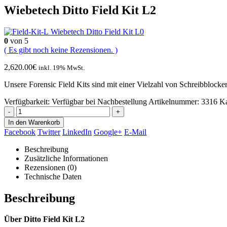
Wiebetech Ditto Field Kit L2
Wiebetech Ditto Field Kit L0
0
von 5
( Es gibt noch keine Rezensionen. )
2,620.00
€
inkl. 19% MwSt.
Unsere Forensic Field Kits sind mit einer Vielzahl von Schreibblock
Verfügbarkeit:
Verfügbar bei Nachbestellung
Artikelnummer:
3316
Ka
-
+
In den Warenkorb
Facebook
Twitter
LinkedIn
Google+
E-Mail
Beschreibung
Zusätzliche Informationen
Rezensionen (0)
Technische Daten
Beschreibung
Über Ditto Field Kit L2