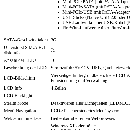
Mini PCIe PATA (mit PATA-Adapte
Mini-PCIe-SATA (mit PATA-Adapte
Mini-PCIe-USB (mit PATA-Adapter
USB-Sticks (Native USB 2.0 oder U
USB-Laufwerke über USB-Kabel (Na
FireWire-Laufwerke über FireWire-K
SATA-Geschwindigkeit
3G
Unterstützt S.M.A.R.T.
Ja
disk info
Anzahl der LEDs
10
Beschreibung der LEDs
Stromzufuhr 5V/12V, USB, Quellnetzwer
Vierzeilige, hintergrundbeleuchtete LCD-An
LCD-Bildschirm
Fernsteuerung und Verwaltung.
LCD Info
4 Zeilen
LCD Backlight
Ja
Stealth Mode
Deaktivieren aller Lichtquellen (LEDs/LCD
Menü Navigation
LCD-/Tastengesteuertes Menüsystem
Web admin interface
Bedienbar über einen Webbrowser.
Windows XP oder höher