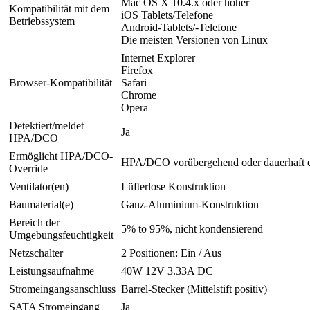
Mac OS X 10.4.x oder höher
Kompatibilität mit dem
iOS Tablets/Telefone
Betriebssystem
Android-Tablets/-Telefone
Die meisten Versionen von Linux
Internet Explorer
Firefox
Browser-Kompatibilität
Safari
Chrome
Opera
Detektiert/meldet
Ja
HPA/DCO
Ermöglicht HPA/DCO-
HPA/DCO vorübergehend oder dauerhaft e
Override
Ventilator(en)
Lüfterlose Konstruktion
Baumaterial(e)
Ganz-Aluminium-Konstruktion
Bereich der
5% to 95%, nicht kondensierend
Umgebungsfeuchtigkeit
Netzschalter
2 Positionen: Ein / Aus
Leistungsaufnahme
40W 12V 3.33A DC
Stromeingangsanschluss
Barrel-Stecker (Mittelstift positiv)
SATA Stromeingang
Ja