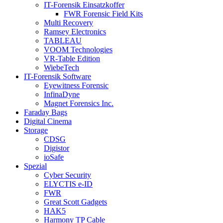
IT-Forensik Einsatzkoffer
FWR Forensic Field Kits
Multi Recovery
Ramsey Electronics
TABLEAU
VOOM Technologies
VR-Table Edition
WiebeTech
IT-Forensik Software
Eyewitness Forensic
InfinaDyne
Magnet Forensics Inc.
Faraday Bags
Digital Cinema
Storage
CDSG
Digistor
ioSafe
Spezial
Cyber Security
ELYCTIS e-ID
FWR
Great Scott Gadgets
HAK5
Harmony TP Cable