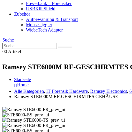
Powerbank – Forensiker
USBKill Shield
Zubehör
Aufbewahrung & Transport
Mouse Jiggler
WiebeTech Adapter
Suche
0
0 Artikel
Ramsey STE6000M RF-GESCHIRMTES
Startseite
Home
Alle Kategorien
,
IT-Forensik Hardware
,
Ramsey Electronics
,
6
Ramsey STE6000M RF-GESCHIRMTES GEHÄUSE