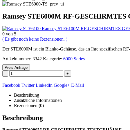
Ramsey STE6000M RF-GESCHIRMTES
Ramsey STE6100M RF-GESCHIRMTES G
0
von 5
( Es gibt noch keine Rezensionen. )
Der STE6000M ist ein Blanko-Gehäuse, das an Ihre spezifischen RF-
Artikelnummer:
3342
Kategorie:
6000 Series
Preis Anfrage
-
+
Facebook
Twitter
LinkedIn
Google+
E-Mail
Beschreibung
Zusätzliche Informationen
Rezensionen (0)
Beschreibung
Ramsey STE6000M RF-GESCHIRMTES TESTGEHÄUSE