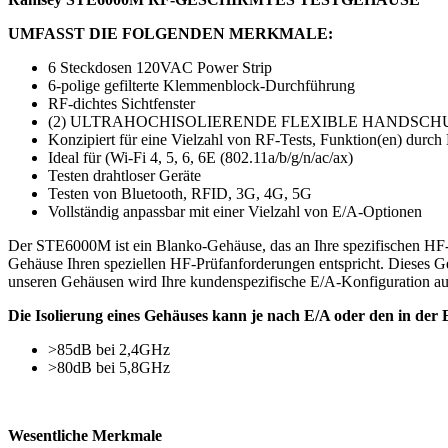
UMFASST DIE FOLGENDEN MERKMALE:
6 Steckdosen 120VAC Power Strip
6-polige gefilterte Klemmenblock-Durchführung
RF-dichtes Sichtfenster
(2) ULTRAHOCHISOLIERENDE FLEXIBLE HANDSCH
Konzipiert für eine Vielzahl von RF-Tests, Funktion(en) durc
Ideal für (Wi-Fi 4, 5, 6, 6E (802.11a/b/g/n/ac/ax)
Testen drahtloser Geräte
Testen von Bluetooth, RFID, 3G, 4G, 5G
Vollständig anpassbar mit einer Vielzahl von E/A-Optionen
Der STE6000M ist ein Blanko-Gehäuse, das an Ihre spezifischen HF-P
Gehäuse Ihren speziellen HF-Prüfanforderungen entspricht. Dieses 
unseren Gehäusen wird Ihre kundenspezifische E/A-Konfiguration auf e
Die Isolierung eines Gehäuses kann je nach E/A oder den in der
>85dB bei 2,4GHz
>80dB bei 5,8GHz
Wesentliche Merkmale