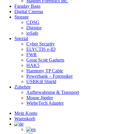
Magnet Forensics Inc.
Faraday Bags
Digital Cinema
Storage
CDSG
Digistor
ioSafe
Spezial
Cyber Security
ELYCTIS e-ID
FWR
Great Scott Gadgets
HAK5
Harmony TP Cable
Powerbank – Forensiker
USBKill Shield
Zubehör
Aufbewahrung & Transport
Mouse Jiggler
WiebeTech Adapter
Mein Konto
Warenkorb