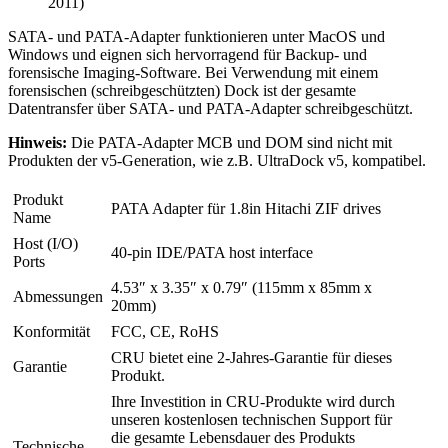
2011)
SATA- und PATA-Adapter funktionieren unter MacOS und
Windows und eignen sich hervorragend für Backup- und
forensische Imaging-Software. Bei Verwendung mit einem
forensischen (schreibgeschützten) Dock ist der gesamte
Datentransfer über SATA- und PATA-Adapter schreibgeschützt.
Hinweis:
Die PATA-Adapter MCB und DOM sind nicht mit
Produkten der v5-Generation, wie z.B. UltraDock v5, kompatibel.
Produkt
PATA Adapter für 1.8in Hitachi ZIF drives
Name
Host (I/O)
40-pin IDE/PATA host interface
Ports
4.53″ x 3.35″ x 0.79″ (115mm x 85mm x
Abmessungen
20mm)
Konformität
FCC, CE, RoHS
CRU bietet eine 2-Jahres-Garantie für dieses
Garantie
Produkt.
Ihre Investition in CRU-Produkte wird durch
unseren kostenlosen technischen Support für
die gesamte Lebensdauer des Produkts
Technische