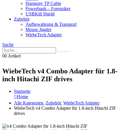
Harmony TP Cable
Powerbank – Forensiker
USBKill Shield
Zubehör
Aufbewahrung & Transport
Mouse Jiggler
WiebeTech Adapter
Suche
0
0 Artikel
WiebeTech v4 Combo Adapter für 1.8-
inch Hitachi ZIF drives
Startseite
Home
Alle Kategorien
,
Zubehör
,
WiebeTech Adapter
WiebeTech v4 Combo Adapter für 1.8-inch Hitachi ZIF
drives