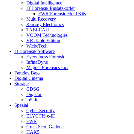
Digital Intelligence
IT-Forensik Einsatzkoffer
FWR Forensic Field Kits
Multi Recovery
Ramsey Electronics
TABLEAU
VOOM Technologies
VR-Table Edition
WiebeTech
IT-Forensik Software
Eyewitness Forensic
InfinaDyne
Magnet Forensics Inc.
Faraday Bags
Digital Cinema
Storage
CDSG
Digistor
ioSafe
Spezial
Cyber Security
ELYCTIS e-ID
FWR
Great Scott Gadgets
HAK5