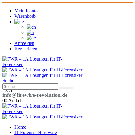
Mein Konto
Warenkorb
Anmelden
Registrieren
Suche
E-Mail
info@firewire-revolution.de
0
0 Artikel
Home
IT-Forensik Hardware