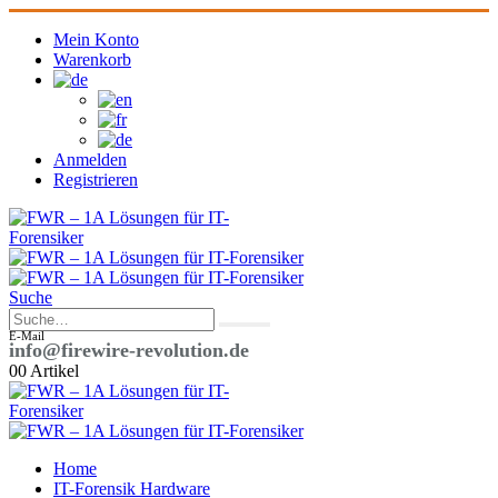
Mein Konto
Warenkorb
Anmelden
Registrieren
Suche
E-Mail
info@firewire-revolution.de
0
0 Artikel
Home
IT-Forensik Hardware