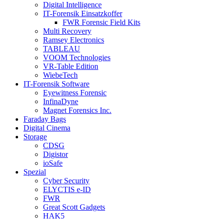
Digital Intelligence
IT-Forensik Einsatzkoffer
FWR Forensic Field Kits
Multi Recovery
Ramsey Electronics
TABLEAU
VOOM Technologies
VR-Table Edition
WiebeTech
IT-Forensik Software
Eyewitness Forensic
InfinaDyne
Magnet Forensics Inc.
Faraday Bags
Digital Cinema
Storage
CDSG
Digistor
ioSafe
Spezial
Cyber Security
ELYCTIS e-ID
FWR
Great Scott Gadgets
HAK5