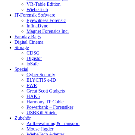
VR-Table Edition
WiebeTech
IT-Forensik Software
Eyewitness Forensic
InfinaDyne
Magnet Forensics Inc.
Faraday Bags
Digital Cinema
Storage
CDSG
Digistor
ioSafe
Spezial
Cyber Security
ELYCTIS e-ID
FWR
Great Scott Gadgets
HAK5
Harmony TP Cable
Powerbank – Forensiker
USBKill Shield
Zubehör
Aufbewahrung & Transport
Mouse Jiggler
WiebeTech Adapter