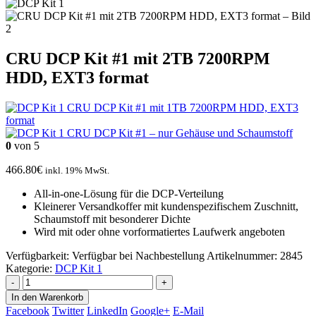
CRU DCP Kit #1 mit 2TB 7200RPM
HDD, EXT3 format
CRU DCP Kit #1 mit 1TB 7200RPM HDD, EXT3
format
CRU DCP Kit #1 – nur Gehäuse und Schaumstoff
0
von 5
466.80
€
inkl. 19% MwSt.
All-in-one-Lösung für die DCP-Verteilung
Kleinerer Versandkoffer mit kundenspezifischem Zuschnitt,
Schaumstoff mit besonderer Dichte
Wird mit oder ohne vorformatiertes Laufwerk angeboten
Verfügbarkeit:
Verfügbar bei Nachbestellung
Artikelnummer:
2845
Kategorie:
DCP Kit 1
-
+
In den Warenkorb
Facebook
Twitter
LinkedIn
Google+
E-Mail