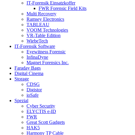
IT-Forensik Einsatzkoffer
FWR Forensic Field Kits
Multi Recovery
Ramsey Electronics
TABLEAU
VOOM Technologies
VR-Table Edition
WiebeTech
IT-Forensik Software
Eyewitness Forensic
InfinaDyne
Magnet Forensics Inc.
Faraday Bags
Digital Cinema
Storage
CDSG
Digistor
ioSafe
Spezial
Cyber Security
ELYCTIS e-ID
FWR
Great Scott Gadgets
HAK5
Harmony TP Cable