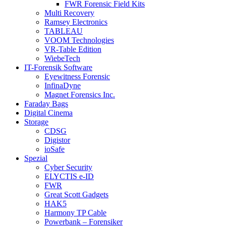
FWR Forensic Field Kits
Multi Recovery
Ramsey Electronics
TABLEAU
VOOM Technologies
VR-Table Edition
WiebeTech
IT-Forensik Software
Eyewitness Forensic
InfinaDyne
Magnet Forensics Inc.
Faraday Bags
Digital Cinema
Storage
CDSG
Digistor
ioSafe
Spezial
Cyber Security
ELYCTIS e-ID
FWR
Great Scott Gadgets
HAK5
Harmony TP Cable
Powerbank – Forensiker